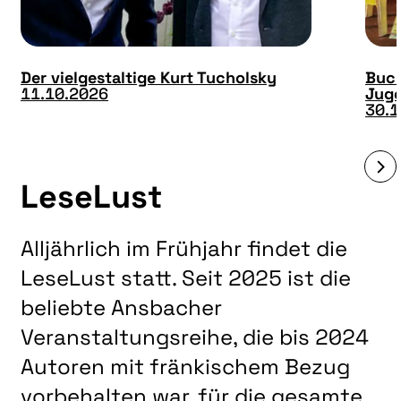
Der vielgestaltige Kurt Tucholsky
Buch
11.10.2026
Juge
30.1
LeseLust
Alljährlich im Frühjahr findet die
LeseLust statt. Seit 2025 ist die
beliebte Ansbacher
Veranstaltungsreihe, die bis 2024
Autoren mit fränkischem Bezug
vorbehalten war, für die gesamte