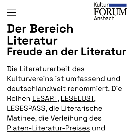
Der Bereich
ÜBERSICHT
Literatur
KALENDER
Freude an der Literatur
UNSERE BEREICHE
Die Literaturarbeit des
BAUKULTUR
Kulturvereins ist umfassend und
BILDENDE KUNST
deutschlandweit renommiert. Die
FOTOGRUPPE
Reihen
LESART
,
LESELUST
,
INTERKULTUR
LESESPASS, die Literarische
JUNGE KUNSTSCHULE
Matinee, die Verleihung des
KUNSTREISEN
Platen-Literatur-Preises
und