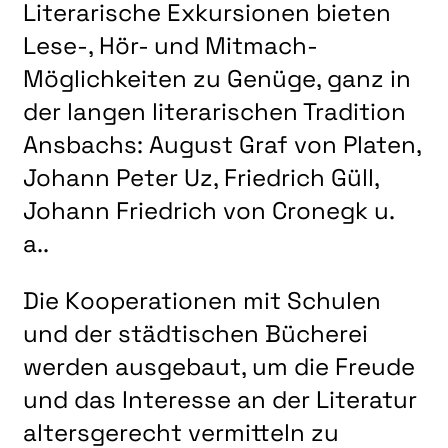
LITERATUR
Literarische Exkursionen bieten
Lese-, Hör- und Mitmach-
MUSIK
Möglichkeiten zu Genüge, ganz in
NATUR & STRUKTUR
der langen literarischen Tradition
ÜBER UNS
Ansbachs: August Graf von Platen,
DER VEREIN
Johann Peter Uz, Friedrich Güll,
KUNSTHAUS R3
Johann Friedrich von Cronegk u.
SPECKDRUMM HALLE
a..
BEWERBUNG
Die Kooperationen mit Schulen
UNSERE MITGLIEDER
und der städtischen Bücherei
UNSERE KÜNSTLER*INNEN
werden ausgebaut, um die Freude
VERANSTALTUNGEN UNSERER MITGLIEDER
und das Interesse an der Literatur
BEFREUNDETE KUNSTVEREINE
altersgerecht vermitteln zu