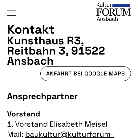
Kontakt
ÜBERSICHT
Kunsthaus R3,
Reitbahn 3, 91522
KALENDER
Ansbach
UNSERE BEREICHE
BAUKULTUR
ANFAHRT BEI GOOGLE MAPS
BILDENDE KUNST
Ansprechpartner
FOTOGRUPPE
INTERKULTUR
Vorstand
JUNGE KUNSTSCHULE
1. Vorstand Elisabeth Meisel
KUNSTREISEN
Mail:
baukultur​@kulturforum-