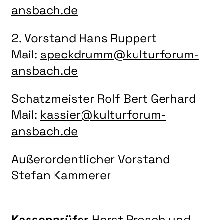
LITERATUR
ansbach.de
MUSIK
2. Vorstand Hans Ruppert
NATUR & STRUKTUR
Mail:
speckdrumm@kulturforum-
ÜBER UNS
ansbach.de
DER VEREIN
Schatzmeister Rolf Bert Gerhard
KUNSTHAUS R3
Mail:
kassier​@kulturforum-
SPECKDRUMM HALLE
ansbach.de
BEWERBUNG
UNSERE MITGLIEDER
Außerordentlicher Vorstand
Stefan Kammerer
UNSERE KÜNSTLER*INNEN
VERANSTALTUNGEN UNSERER MITGLIEDER
BEFREUNDETE KUNSTVEREINE
Kassenprüfer
Horst Prosch und