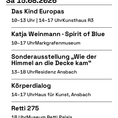
Sa 15.08.2026
Das Kind Europas
10–13 Uhr | 14–17 Uhr
Kunsthaus R3
Katja Weinmann · Spirit of Blue
10–17 Uhr
Markgrafenmuseum
Sonderausstellung „Wie der
Himmel an die Decke kam“
13–18 Uhr
Residenz Ansbach
Körperdialog
14–17 Uhr
Haus für Kunst, Ansbach
Retti 275
18 Uhr
Museum Retti Palais