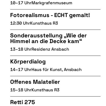
10–17 Uhr
Markgrafenmuseum
Fotorealismus - ECHT gemalt!
12:30 Uhr
Kunsthaus R3
Sonderausstellung „Wie der
Himmel an die Decke kam“
13–18 Uhr
Residenz Ansbach
Körperdialog
14–17 Uhr
Haus für Kunst, Ansbach
Offenes Malatelier
15–18 Uhr
Kunsthaus R3
Retti 275