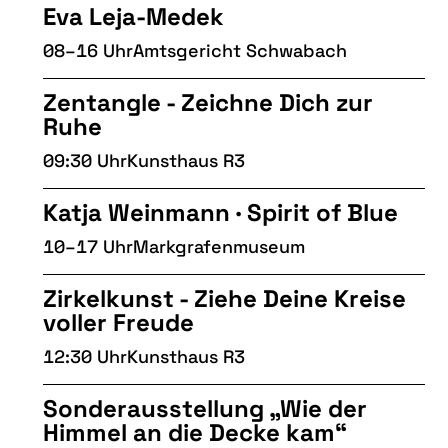
Eva Leja-Medek
08–16 Uhr
Amtsgericht Schwabach
Zentangle - Zeichne Dich zur
Ruhe
09:30 Uhr
Kunsthaus R3
Katja Weinmann · Spirit of Blue
10–17 Uhr
Markgrafenmuseum
Zirkelkunst - Ziehe Deine Kreise
voller Freude
12:30 Uhr
Kunsthaus R3
Sonderausstellung „Wie der
Himmel an die Decke kam“