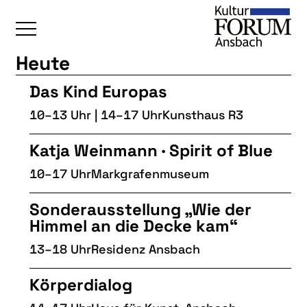
Heute
ÜBERSICHT
Das Kind Europas
KALENDER
10–13 Uhr | 14–17 Uhr
Kunsthaus R3
UNSERE BEREICHE
Katja Weinmann · Spirit of Blue
BAUKULTUR
10–17 Uhr
Markgrafenmuseum
BILDENDE KUNST
Sonderausstellung „Wie der
FOTOGRUPPE
Himmel an die Decke kam“
INTERKULTUR
13–18 Uhr
Residenz Ansbach
JUNGE KUNSTSCHULE
Körperdialog
KUNSTREISEN