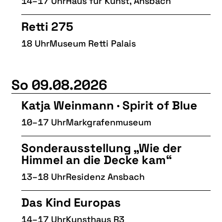
14–17 Uhr
Haus für Kunst, Ansbach
LITERATUR
MUSIK
Retti 275
NATUR & STRUKTUR
18 Uhr
Museum Retti Palais
ÜBER UNS
DER VEREIN
So 09.08.2026
KUNSTHAUS R3
Katja Weinmann · Spirit of Blue
SPECKDRUMM HALLE
10–17 Uhr
Markgrafenmuseum
BEWERBUNG
Sonderausstellung „Wie der
UNSERE MITGLIEDER
Himmel an die Decke kam“
UNSERE KÜNSTLER*INNEN
13–18 Uhr
Residenz Ansbach
VERANSTALTUNGEN UNSERER MITGLIEDER
Das Kind Europas
BEFREUNDETE KUNSTVEREINE
14–17 Uhr
Kunsthaus R3