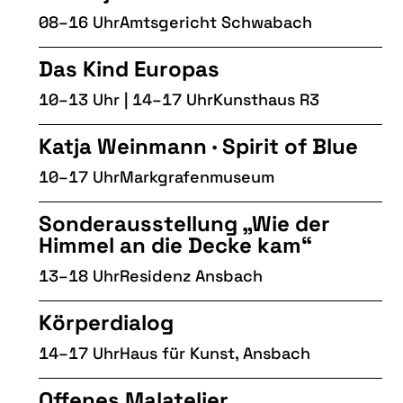
08–16 Uhr
Amtsgericht Schwabach
Das Kind Europas
10–13 Uhr | 14–17 Uhr
Kunsthaus R3
Katja Weinmann · Spirit of Blue
10–17 Uhr
Markgrafenmuseum
Sonderausstellung „Wie der
Himmel an die Decke kam“
13–18 Uhr
Residenz Ansbach
Körperdialog
14–17 Uhr
Haus für Kunst, Ansbach
Offenes Malatelier