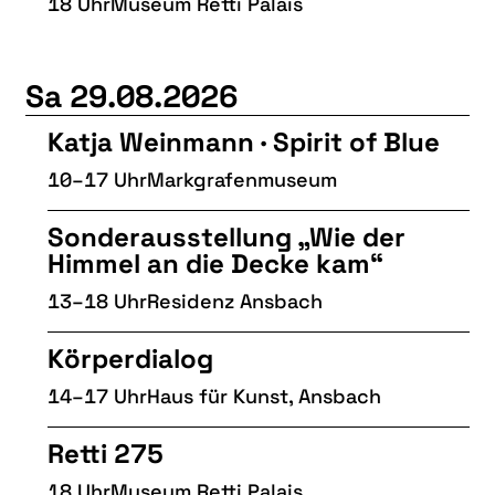
18 Uhr
Museum Retti Palais
Sa 29.08.2026
Katja Weinmann · Spirit of Blue
10–17 Uhr
Markgrafenmuseum
Sonderausstellung „Wie der
Himmel an die Decke kam“
13–18 Uhr
Residenz Ansbach
Körperdialog
14–17 Uhr
Haus für Kunst, Ansbach
Retti 275
18 Uhr
Museum Retti Palais