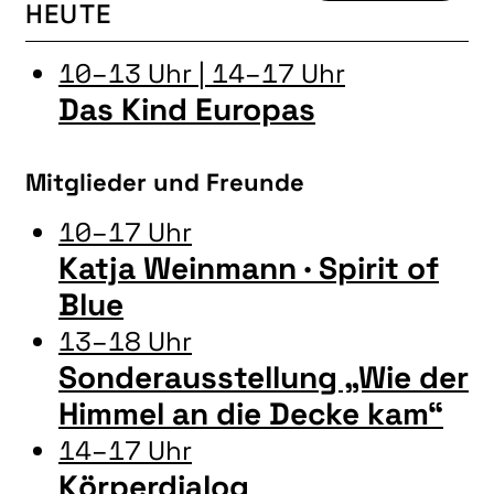
LITERATUR
HEUTE
MUSIK
10–13 Uhr | 14–17 Uhr
NATUR & STRUKTUR
Das Kind Europas
ÜBER UNS
DER VEREIN
Mitglieder und Freunde
KUNSTHAUS R3
10–17 Uhr
SPECKDRUMM HALLE
Katja Weinmann · Spirit of
Blue
BEWERBUNG
13–18 Uhr
UNSERE MITGLIEDER
Sonderausstellung „Wie der
UNSERE KÜNSTLER*INNEN
Himmel an die Decke kam“
VERANSTALTUNGEN UNSERER MITGLIEDER
14–17 Uhr
BEFREUNDETE KUNSTVEREINE
Körperdialog