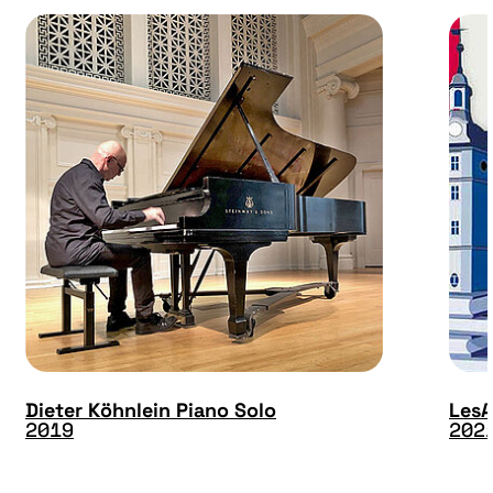
Dieter Köhnlein Piano Solo
LesA
2019
202