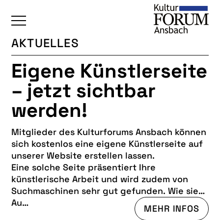
AKTUELLES
ÜBERSICHT
Eigene Künstlerseite
KALENDER
– jetzt sichtbar
UNSERE BEREICHE
werden!
BAUKULTUR
Mitglieder des Kulturforums Ansbach können
BILDENDE KUNST
sich kostenlos eine eigene Künstlerseite auf
FOTOGRUPPE
unserer Website erstellen lassen.
Eine solche Seite präsentiert Ihre
INTERKULTUR
künstlerische Arbeit und wird zudem von
JUNGE KUNSTSCHULE
Suchmaschinen sehr gut gefunden. Wie sie
aussehen kann, zeigt die
Au…
Künstlerseite von
KUNSTREISEN
MEHR INFOS
Alexandra Diers
.