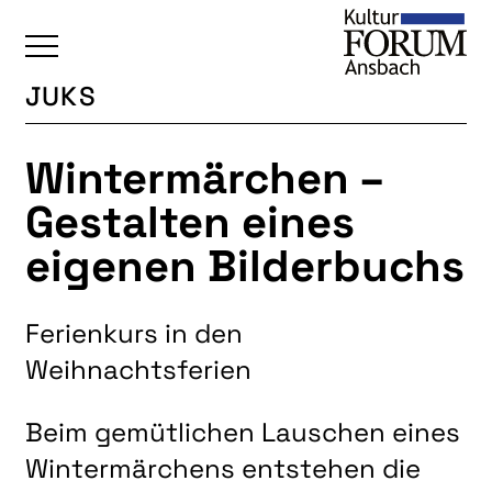
JUKS
ÜBERSICHT
Wintermärchen –
KALENDER
Gestalten eines
UNSERE BEREICHE
eigenen Bilderbuchs
BAUKULTUR
BILDENDE KUNST
Ferienkurs in den
FOTOGRUPPE
Weihnachtsferien
INTERKULTUR
JUNGE KUNSTSCHULE
Beim gemütlichen Lauschen eines
KUNSTREISEN
Wintermärchens entstehen die