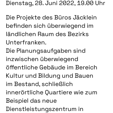
LITERATUR
Dienstag, 28. Juni 2022, 19.00 Uhr
MUSIK
Die Projekte des Büros Jäcklein
NATUR & STRUKTUR
befinden sich überwiegend im
ÜBER UNS
ländlichen Raum des Bezirks
DER VEREIN
Unterfranken.
Die Planungsaufgaben sind
KUNSTHAUS R3
inzwischen überwiegend
SPECKDRUMM HALLE
öffentliche Gebäude im Bereich
BEWERBUNG
Kultur und Bildung und Bauen
UNSERE MITGLIEDER
im Bestand, schließlich
UNSERE KÜNSTLER*INNEN
innerörtliche Quartiere wie zum
VERANSTALTUNGEN UNSERER MITGLIEDER
Beispiel das neue
BEFREUNDETE KUNSTVEREINE
Dienstleistungszentrum in