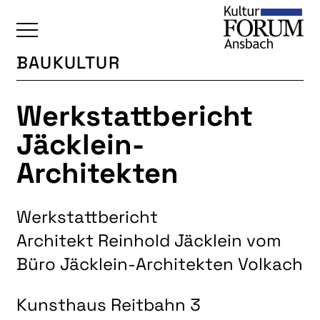
BAUKULTUR
ÜBERSICHT
Werkstattbericht
KALENDER
Jäcklein-
UNSERE BEREICHE
Architekten
BAUKULTUR
BILDENDE KUNST
Werkstattbericht
FOTOGRUPPE
Architekt Reinhold Jäcklein vom
INTERKULTUR
Büro Jäcklein-Architekten Volkach
JUNGE KUNSTSCHULE
KUNSTREISEN
Kunsthaus Reitbahn 3