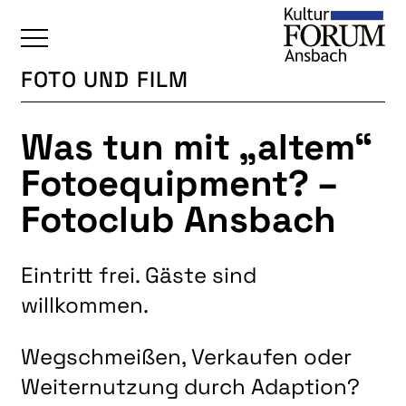
FOTO UND FILM
ÜBERSICHT
Was tun mit „altem“
KALENDER
Fotoequipment? –
UNSERE BEREICHE
Fotoclub Ansbach
BAUKULTUR
BILDENDE KUNST
Eintritt frei. Gäste sind
FOTOGRUPPE
willkommen.
INTERKULTUR
JUNGE KUNSTSCHULE
Wegschmeißen, Verkaufen oder
KUNSTREISEN
Weiternutzung durch Adaption?