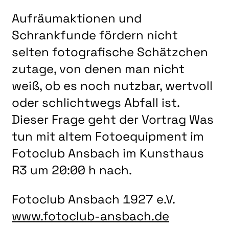
LITERATUR
Aufräumaktionen und
MUSIK
Schrankfunde fördern nicht
NATUR & STRUKTUR
selten fotografische Schätzchen
ÜBER UNS
zutage, von denen man nicht
DER VEREIN
weiß, ob es noch nutzbar, wertvoll
oder schlichtwegs Abfall ist.
KUNSTHAUS R3
Dieser Frage geht der Vortrag
Was
SPECKDRUMM HALLE
tun mit altem Fotoequipment
im
BEWERBUNG
Fotoclub Ansbach im Kunsthaus
UNSERE MITGLIEDER
R3 um 20:00 h nach.
UNSERE KÜNSTLER*INNEN
Fotoclub Ansbach 1927 e.V.
VERANSTALTUNGEN UNSERER MITGLIEDER
www.fotoclub-ansbach.de
BEFREUNDETE KUNSTVEREINE