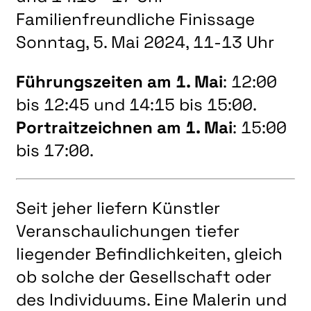
LITERATUR
Familienfreundliche Finissage
MUSIK
Sonntag, 5. Mai 2024, 11-13 Uhr
NATUR & STRUKTUR
Führungszeiten am 1. Mai
: 12:00
ÜBER UNS
bis 12:45 und 14:15 bis 15:00.
DER VEREIN
Portraitzeichnen am 1. Mai
: 15:00
KUNSTHAUS R3
bis 17:00.
SPECKDRUMM HALLE
BEWERBUNG
Seit jeher liefern Künstler
UNSERE MITGLIEDER
Veranschaulichungen tiefer
UNSERE KÜNSTLER*INNEN
liegender Befindlichkeiten, gleich
VERANSTALTUNGEN UNSERER MITGLIEDER
ob solche der Gesellschaft oder
BEFREUNDETE KUNSTVEREINE
des Individuums. Eine Malerin und