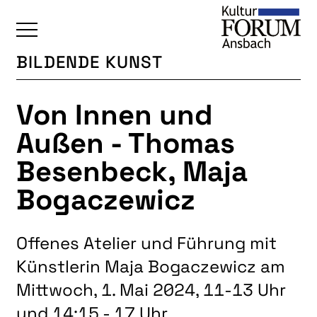
BILDENDE KUNST
ÜBERSICHT
Von Innen und
KALENDER
Außen - Thomas
UNSERE BEREICHE
Besenbeck, Maja
BAUKULTUR
Bogaczewicz
BILDENDE KUNST
FOTOGRUPPE
Offenes Atelier und Führung mit
INTERKULTUR
Künstlerin Maja Bogaczewicz am
JUNGE KUNSTSCHULE
Mittwoch, 1. Mai 2024, 11-13 Uhr
KUNSTREISEN
und 14:15 - 17 Uhr