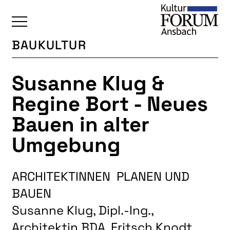
BAUKULTUR
ÜBERSICHT
Susanne Klug &
KALENDER
Regine Bort - Neues
UNSERE BEREICHE
Bauen in alter
BAUKULTUR
Umgebung
BILDENDE KUNST
FOTOGRUPPE
ARCHITEKTINNEN PLANEN UND
INTERKULTUR
BAUEN
JUNGE KUNSTSCHULE
Susanne Klug, Dipl.-Ing.,
KUNSTREISEN
Architektin BDA, Fritsch Knodt