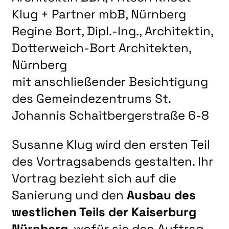
LITERATUR
Klug + Partner mbB, Nürnberg
MUSIK
Regine Bort, Dipl.-Ing., Architektin,
NATUR & STRUKTUR
Dotterweich-Bort Architekten,
ÜBER UNS
Nürnberg
​​​​​​​mit anschließender Besichtigung
DER VEREIN
des Gemeindezentrums St.
KUNSTHAUS R3
Johannis Schaitbergerstraße 6-8
SPECKDRUMM HALLE
BEWERBUNG
Susanne Klug wird den ersten Teil
UNSERE MITGLIEDER
des Vortragsabends gestalten. Ihr
Vortrag bezieht sich auf die
UNSERE KÜNSTLER*INNEN
Sanierung und den
Ausbau des
VERANSTALTUNGEN UNSERER MITGLIEDER
westlichen Teils der Kaiserburg
BEFREUNDETE KUNSTVEREINE
Nürnberg
, wofür sie den Auftrag