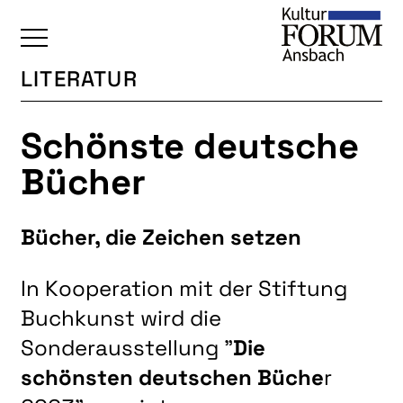
LITERATUR
ÜBERSICHT
Schönste deutsche
KALENDER
Bücher
UNSERE BEREICHE
BAUKULTUR
Bücher, die Zeichen setzen
BILDENDE KUNST
FOTOGRUPPE
In Kooperation mit der Stiftung
INTERKULTUR
Buchkunst wird die
JUNGE KUNSTSCHULE
Sonderausstellung "
Die
schönsten deutschen Büche
r
KUNSTREISEN