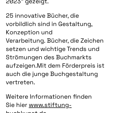
2023" gezeigt.
LITERATUR
MUSIK
25 innovative Bücher, die
NATUR & STRUKTUR
vorbildlich sind in Gestaltung,
ÜBER UNS
Konzeption und
Verarbeitung. Bücher, die Zeichen
DER VEREIN
setzen und wichtige Trends und
KUNSTHAUS R3
Strömungen des Buchmarkts
SPECKDRUMM HALLE
aufzeigen.Mit dem Förderpreis ist
BEWERBUNG
auch die junge Buchgestaltung
UNSERE MITGLIEDER
vertreten.
UNSERE KÜNSTLER*INNEN
Weitere Informationen finden
VERANSTALTUNGEN UNSERER MITGLIEDER
Sie hier
www.stiftung-
BEFREUNDETE KUNSTVEREINE