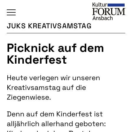
JUKS KREATIVSAMSTAG
ÜBERSICHT
Picknick auf dem
KALENDER
Kinderfest
UNSERE BEREICHE
BAUKULTUR
Heute verlegen wir unseren
BILDENDE KUNST
Kreativsamstag auf die
FOTOGRUPPE
Ziegenwiese.
INTERKULTUR
JUNGE KUNSTSCHULE
Denn auf dem Kinderfest ist
alljährlich allerhand geboten:
KUNSTREISEN