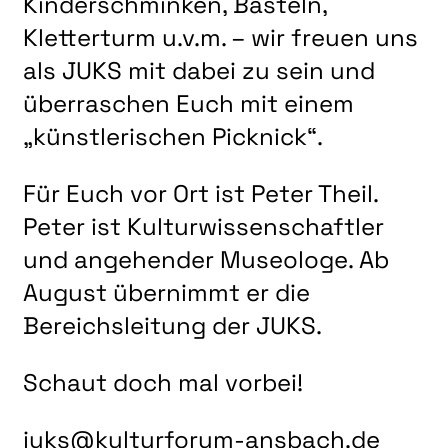
Kinderschminken, Basteln,
LITERATUR
Kletterturm u.v.m. – wir freuen uns
MUSIK
als JUKS mit dabei zu sein und
NATUR & STRUKTUR
überraschen Euch mit einem
ÜBER UNS
„künstlerischen Picknick“.
DER VEREIN
Für Euch vor Ort ist Peter Theil.
KUNSTHAUS R3
Peter ist Kulturwissenschaftler
SPECKDRUMM HALLE
und angehender Museologe. Ab
BEWERBUNG
August übernimmt er die
UNSERE MITGLIEDER
Bereichsleitung der JUKS.
UNSERE KÜNSTLER*INNEN
Schaut doch mal vorbei!
VERANSTALTUNGEN UNSERER MITGLIEDER
BEFREUNDETE KUNSTVEREINE
juks@kulturforum-ansbach.de