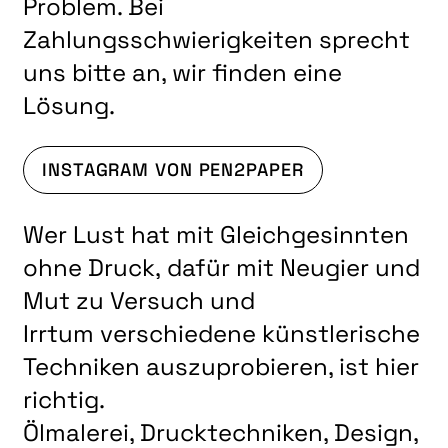
Problem. Bei
LITERATUR
Zahlungsschwierigkeiten sprecht
MUSIK
uns bitte an, wir finden eine
NATUR & STRUKTUR
Lösung.
ÜBER UNS
DER VEREIN
INSTAGRAM VON PEN2PAPER
KUNSTHAUS R3
Wer Lust hat mit Gleichgesinnten
SPECKDRUMM HALLE
ohne Druck, dafür mit Neugier und
BEWERBUNG
Mut zu Versuch und
UNSERE MITGLIEDER
Irrtum verschiedene künstlerische
UNSERE KÜNSTLER*INNEN
Techniken auszuprobieren, ist hier
VERANSTALTUNGEN UNSERER MITGLIEDER
richtig.
BEFREUNDETE KUNSTVEREINE
Ölmalerei, Drucktechniken, Design,