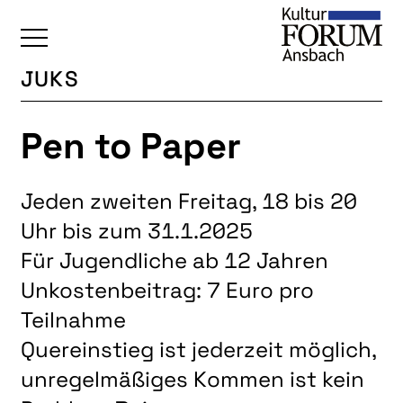
JUKS
ÜBERSICHT
Pen to Paper
KALENDER
UNSERE BEREICHE
Jeden zweiten Freitag, 18 bis 20
BAUKULTUR
Uhr bis zum 31.1.2025
BILDENDE KUNST
Für Jugendliche ab 12 Jahren
FOTOGRUPPE
Unkostenbeitrag: 7 Euro pro
INTERKULTUR
Teilnahme
JUNGE KUNSTSCHULE
Quereinstieg ist jederzeit möglich,
unregelmäßiges Kommen ist kein
KUNSTREISEN