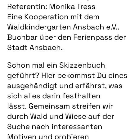
LITERATUR
Referentin: Monika Tress
MUSIK
Eine Kooperation mit dem
NATUR & STRUKTUR
Waldkindergarten Ansbach e.V..
ÜBER UNS
Buchbar über den Ferienpass der
Stadt Ansbach.
DER VEREIN
KUNSTHAUS R3
Schon mal ein Skizzenbuch
SPECKDRUMM HALLE
geführt? Hier bekommst Du eines
BEWERBUNG
ausgehändigt und erfährst, was
sich alles darin festhalten
UNSERE MITGLIEDER
lässt. Gemeinsam streifen wir
UNSERE KÜNSTLER*INNEN
durch Wald und Wiese auf der
VERANSTALTUNGEN UNSERER MITGLIEDER
Suche nach interessanten
BEFREUNDETE KUNSTVEREINE
Motiven und probieren