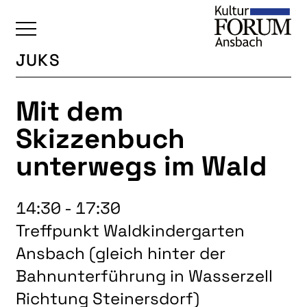
JUKS
ÜBERSICHT
Mit dem
KALENDER
Skizzenbuch
UNSERE BEREICHE
unterwegs im Wald
BAUKULTUR
BILDENDE KUNST
14:30 - 17:30
FOTOGRUPPE
Treffpunkt Waldkindergarten
INTERKULTUR
Ansbach (gleich hinter der
JUNGE KUNSTSCHULE
Bahnunterführung in Wasserzell
KUNSTREISEN
Richtung Steinersdorf)