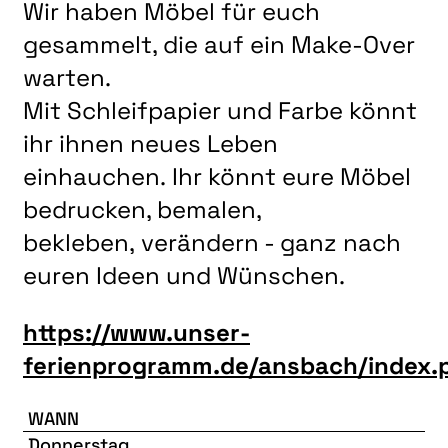
LITERATUR
Wir haben Möbel für euch
gesammelt, die auf ein Make-Over
MUSIK
warten.
NATUR & STRUKTUR
Mit Schleifpapier und Farbe könnt
ÜBER UNS
ihr ihnen neues Leben
DER VEREIN
einhauchen. Ihr könnt eure Möbel
KUNSTHAUS R3
bedrucken, bemalen,
SPECKDRUMM HALLE
bekleben, verändern - ganz nach
BEWERBUNG
euren Ideen und Wünschen.
UNSERE MITGLIEDER
https://www.unser-
UNSERE KÜNSTLER*INNEN
ferienprogramm.de/ansbach/index.
VERANSTALTUNGEN UNSERER MITGLIEDER
WANN
BEFREUNDETE KUNSTVEREINE
Donnerstag