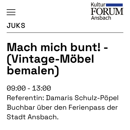
JUKS
ÜBERSICHT
Mach mich bunt! -
KALENDER
(Vintage-Möbel
UNSERE BEREICHE
bemalen)
BAUKULTUR
BILDENDE KUNST
09:00 - 13:00
FOTOGRUPPE
Referentin: Damaris Schulz-Pöpel
INTERKULTUR
Buchbar über den Ferienpass der
JUNGE KUNSTSCHULE
Stadt Ansbach.
KUNSTREISEN