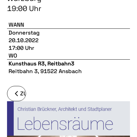
LITERATUR
19:00 Uhr
MUSIK
NATUR & STRUKTUR
WANN
Donnerstag
ÜBER UNS
20.10.2022
17:00 Uhr
DER VEREIN
WO
KUNSTHAUS R3
Kunsthaus R3, Reitbahn3
Reitbahn 3, 91522 Ansbach
SPECKDRUMM HALLE
BEWERBUNG
ZURÜCK
UNSERE MITGLIEDER
UNSERE KÜNSTLER*INNEN
VERANSTALTUNGEN UNSERER MITGLIEDER
BEFREUNDETE KUNSTVEREINE