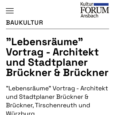
BAUKULTUR
ÜBERSICHT
"Lebensräume"
KALENDER
Vortrag - Architekt
UNSERE BEREICHE
und Stadtplaner
BAUKULTUR
Brückner & Brückner
BILDENDE KUNST
FOTOGRUPPE
"Lebensräume" Vortrag - Architekt
INTERKULTUR
und Stadtplaner Brückner &
JUNGE KUNSTSCHULE
Brückner, Tirschenreuth und
KUNSTREISEN
Würzburg