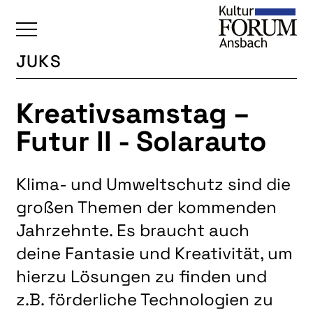
JUKS
ÜBERSICHT
Kreativsamstag –
KALENDER
Futur II - Solarauto
UNSERE BEREICHE
BAUKULTUR
Klima- und Umweltschutz sind die
BILDENDE KUNST
großen Themen der kommenden
FOTOGRUPPE
Jahrzehnte. Es braucht auch
INTERKULTUR
deine Fantasie und Kreativität, um
JUNGE KUNSTSCHULE
hierzu Lösungen zu finden und
KUNSTREISEN
z.B. förderliche Technologien zu