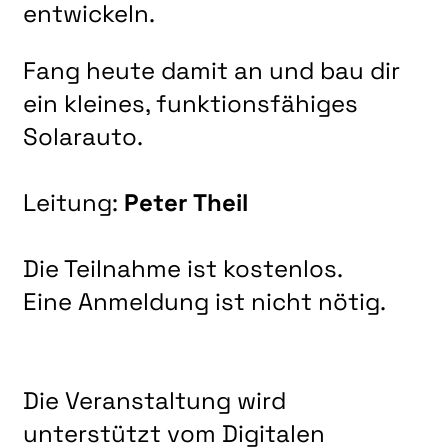
LITERATUR
entwickeln.
MUSIK
Fang heute damit an und bau dir
NATUR & STRUKTUR
ein kleines, funktionsfähiges
ÜBER UNS
Solarauto.
DER VEREIN
KUNSTHAUS R3
Leitung:
Peter Theil
SPECKDRUMM HALLE
Die Teilnahme ist kostenlos.
BEWERBUNG
Eine Anmeldung ist nicht nötig.
UNSERE MITGLIEDER
UNSERE KÜNSTLER*INNEN
VERANSTALTUNGEN UNSERER MITGLIEDER
Die Veranstaltung wird
BEFREUNDETE KUNSTVEREINE
unterstützt vom Digitalen