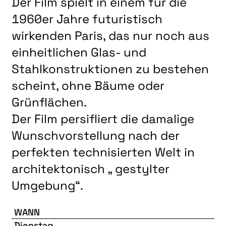
Der Film spielt in einem für die
LITERATUR
1960er Jahre futuristisch
MUSIK
wirkenden Paris, das nur noch aus
NATUR & STRUKTUR
einheitlichen Glas- und
ÜBER UNS
Stahlkonstruktionen zu bestehen
DER VEREIN
scheint, ohne Bäume oder
KUNSTHAUS R3
Grünflächen.
Der Film persifliert die damalige
SPECKDRUMM HALLE
Wunschvorstellung nach der
BEWERBUNG
perfekten technisierten Welt in
UNSERE MITGLIEDER
architektonisch „ gestylter
UNSERE KÜNSTLER*INNEN
Umgebung“.
VERANSTALTUNGEN UNSERER MITGLIEDER
WANN
BEFREUNDETE KUNSTVEREINE
Dienstag