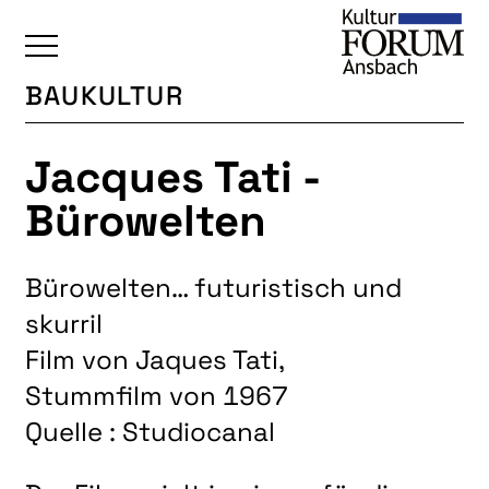
BAUKULTUR
ÜBERSICHT
Jacques Tati -
KALENDER
Bürowelten
UNSERE BEREICHE
BAUKULTUR
Bürowelten… futuristisch und
BILDENDE KUNST
skurril
FOTOGRUPPE
Film von Jaques Tati,
INTERKULTUR
Stummfilm von 1967
JUNGE KUNSTSCHULE
Quelle : Studiocanal
KUNSTREISEN