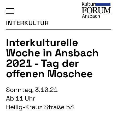
INTERKULTUR
ÜBERSICHT
Interkulturelle
KALENDER
Woche in Ansbach
UNSERE BEREICHE
2021 - Tag der
BAUKULTUR
offenen Moschee
BILDENDE KUNST
FOTOGRUPPE
Sonntag, 3.10.21
INTERKULTUR
Ab 11 Uhr
JUNGE KUNSTSCHULE
Heilig-Kreuz Straße 53
KUNSTREISEN