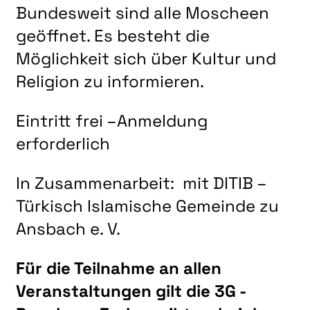
LITERATUR
Bundesweit sind alle Moscheen
MUSIK
geöffnet. Es besteht die
NATUR & STRUKTUR
Möglichkeit sich über Kultur und
Religion zu informieren.
ÜBER UNS
DER VEREIN
Eintritt frei –Anmeldung
KUNSTHAUS R3
erforderlich
SPECKDRUMM HALLE
In Zusammenarbeit: mit DITIB –
BEWERBUNG
Türkisch Islamische Gemeinde zu
UNSERE MITGLIEDER
Ansbach e. V.
UNSERE KÜNSTLER*INNEN
Für die Teilnahme an allen
VERANSTALTUNGEN UNSERER MITGLIEDER
Veranstaltungen gilt die 3G -
BEFREUNDETE KUNSTVEREINE