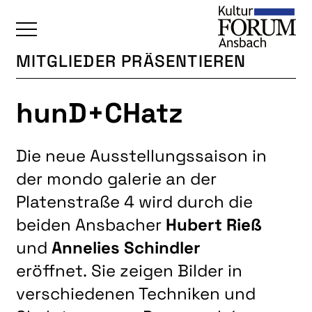
MITGLIEDER PRÄSENTIEREN
ÜBERSICHT
hunD+CHatz
KALENDER
UNSERE BEREICHE
Die neue Ausstellungssaison in
BAUKULTUR
der mondo galerie an der
BILDENDE KUNST
Platenstraße 4 wird durch die
FOTOGRUPPE
beiden Ansbacher
Hubert Rieß
INTERKULTUR
und
Annelies Schindler
JUNGE KUNSTSCHULE
eröffnet. Sie zeigen Bilder in
verschiedenen Techniken und
KUNSTREISEN