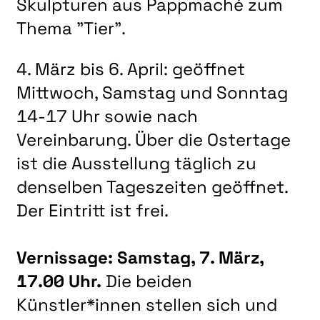
Skulpturen aus Pappmaché zum
LITERATUR
Thema "Tier".
MUSIK
NATUR & STRUKTUR
4. März bis 6. April: geöffnet
ÜBER UNS
Mittwoch, Samstag und Sonntag
14-17 Uhr sowie nach
DER VEREIN
Vereinbarung. Über die Ostertage
KUNSTHAUS R3
ist die Ausstellung täglich zu
SPECKDRUMM HALLE
denselben Tageszeiten geöffnet.
BEWERBUNG
Der Eintritt ist frei.
UNSERE MITGLIEDER
UNSERE KÜNSTLER*INNEN
Vernissage: Samstag, 7. März,
17.00 Uhr.
Die beiden
VERANSTALTUNGEN UNSERER MITGLIEDER
Künstler*innen stellen sich und
BEFREUNDETE KUNSTVEREINE