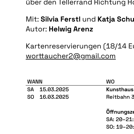
über den Tellerrand Richtung Ho
Mit:
Silvia Ferstl
und
Katja Sch
Autor:
Helwig Arenz
Kartenreservierungen (18/14 E
worttaucher2@gmail.com
WANN
WO
SA
15.03.2025
Kunsthaus
SO
16.03.2025
Reitbahn 
Öffnungsz
SA: 20–21:
SO: 19–20