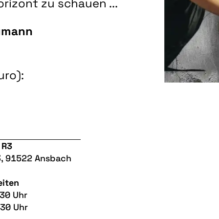
rizont zu schauen ...
umann
uro):
 R3
3, 91522 Ansbach
eiten
30 Uhr
:30 Uhr