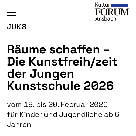
JUKS
ÜBERSICHT
Räume schaffen –
KALENDER
Die Kunstfreih/zeit
UNSERE BEREICHE
der Jungen
BAUKULTUR
Kunstschule 2026
BILDENDE KUNST
FOTOGRUPPE
vom 18. bis 20. Februar 2026
INTERKULTUR
für Kinder und Jugendliche ab 6
JUNGE KUNSTSCHULE
Jahren
KUNSTREISEN