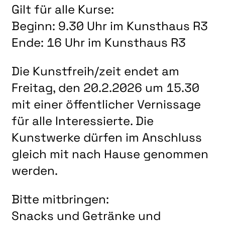
LITERATUR
Gilt für alle Kurse:
MUSIK
Beginn: 9.30 Uhr im Kunsthaus R3
NATUR & STRUKTUR
Ende: 16 Uhr im Kunsthaus R3
ÜBER UNS
Die Kunstfreih/zeit endet am
DER VEREIN
Freitag, den 20.2.2026 um 15.30
KUNSTHAUS R3
mit einer öffentlicher Vernissage
SPECKDRUMM HALLE
für alle Interessierte. Die
Kunstwerke dürfen im Anschluss
BEWERBUNG
gleich mit nach Hause genommen
UNSERE MITGLIEDER
werden.
UNSERE KÜNSTLER*INNEN
VERANSTALTUNGEN UNSERER MITGLIEDER
Bitte mitbringen:
Snacks und Getränke und
BEFREUNDETE KUNSTVEREINE