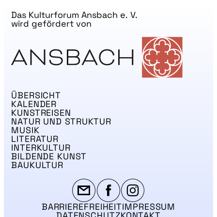
LITERATUR
Das Kulturforum Ansbach e. V.
MUSIK
wird gefördert von
NATUR & STRUKTUR
ÜBER UNS
DER VEREIN
ÜBERSICHT
KUNSTHAUS R3
KALENDER
KUNSTREISEN
SPECKDRUMM HALLE
NATUR UND STRUKTUR
MUSIK
BEWERBUNG
LITERATUR
INTERKULTUR
UNSERE MITGLIEDER
BILDENDE KUNST
BAUKULTUR
UNSERE KÜNSTLER*INNEN
VERANSTALTUNGEN UNSERER MITGLIEDER
BEFREUNDETE KUNSTVEREINE
BARRIEREFREIHEIT
IMPRESSUM
DATENSCHUTZ
KONTAKT