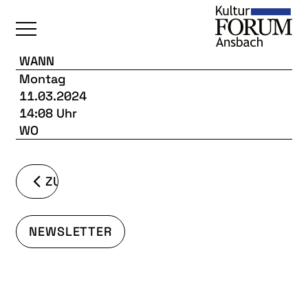
WANN
Montag
ÜBERSICHT
11.03.2024
KALENDER
14:08 Uhr
WO
UNSERE BEREICHE
BAUKULTUR
ZURÜCK
BILDENDE KUNST
FOTOGRUPPE
NEWSLETTER
INTERKULTUR
JUNGE KUNSTSCHULE
KUNSTREISEN