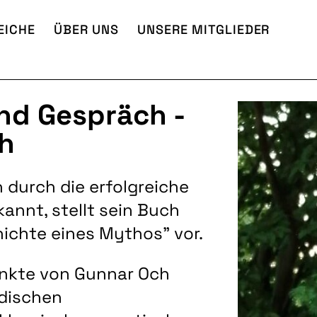
EICHE
ÜBER UNS
UNSERE MITGLIEDER
nd Gespräch -
ch
h durch die erfolgreiche
kannt, stellt sein Buch
hichte eines Mythos" vor.
nkte von Gunnar Och
üdischen