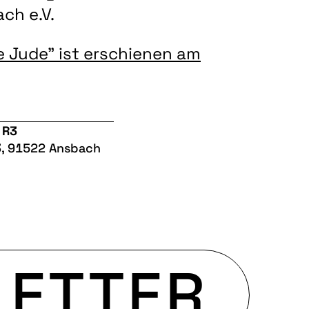
ch e.V.
e Jude" ist erschienen am
 R3
3, 91522 Ansbach
ETTER