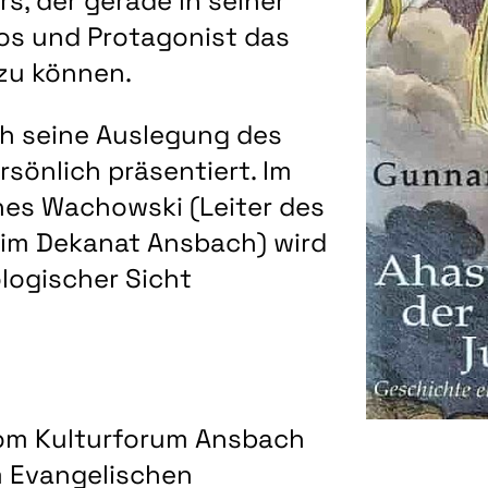
rs, der gerade in seiner
os und Protagonist das
 zu können.
ch seine Auslegung des
sönlich präsentiert. Im
nes Wachowski (Leiter des
 im Dekanat Ansbach) wird
logischer Sicht
vom Kulturforum Ansbach
m Evangelischen