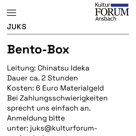
JUKS
ÜBERSICHT
Bento-Box
KALENDER
UNSERE BEREICHE
Leitung: Chinatsu Ideka
BAUKULTUR
Dauer ca. 2 Stunden
BILDENDE KUNST
Kosten: 6 Euro Materialgeld
FOTOGRUPPE
Bei Zahlungsschwierigkeiten
INTERKULTUR
sprecht uns einfach an.
JUNGE KUNSTSCHULE
Anmeldung bitte
unter: juks@kulturforum-
KUNSTREISEN