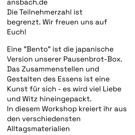
ansbach.de
LITERATUR
Die Teilnehmerzahl ist
MUSIK
begrenzt. Wir freuen uns auf
NATUR & STRUKTUR
Euch!
ÜBER UNS
Eine "Bento" ist die japanische
DER VEREIN
Version unserer Pausenbrot-Box.
KUNSTHAUS R3
Das Zusammenstellen und
SPECKDRUMM HALLE
Gestalten des Essens ist eine
BEWERBUNG
Kunst für sich - es wird viel Liebe
UNSERE MITGLIEDER
und Witz hineingepackt.
UNSERE KÜNSTLER*INNEN
In diesem Workshop kreiert ihr aus
den verschiedensten
VERANSTALTUNGEN UNSERER MITGLIEDER
Alltagsmaterialien
BEFREUNDETE KUNSTVEREINE