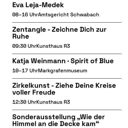
Eva Leja-Medek
08–16 Uhr
Amtsgericht Schwabach
Zentangle - Zeichne Dich zur
Ruhe
09:30 Uhr
Kunsthaus R3
Katja Weinmann · Spirit of Blue
10–17 Uhr
Markgrafenmuseum
Zirkelkunst - Ziehe Deine Kreise
voller Freude
12:30 Uhr
Kunsthaus R3
Sonderausstellung „Wie der
Himmel an die Decke kam“