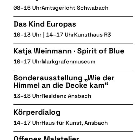
08–16 Uhr
Amtsgericht Schwabach
Das Kind Europas
10–13 Uhr | 14–17 Uhr
Kunsthaus R3
Katja Weinmann · Spirit of Blue
10–17 Uhr
Markgrafenmuseum
Sonderausstellung „Wie der
Himmel an die Decke kam“
13–18 Uhr
Residenz Ansbach
Körperdialog
14–17 Uhr
Haus für Kunst, Ansbach
Offenes Malatelier