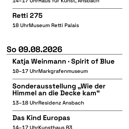
14–17 Uhr
Haus für Kunst, Ansbach
LITERATUR
MUSIK
Retti 275
NATUR & STRUKTUR
18 Uhr
Museum Retti Palais
ÜBER UNS
DER VEREIN
So 09.08.2026
KUNSTHAUS R3
Katja Weinmann · Spirit of Blue
SPECKDRUMM HALLE
10–17 Uhr
Markgrafenmuseum
BEWERBUNG
Sonderausstellung „Wie der
UNSERE MITGLIEDER
Himmel an die Decke kam“
UNSERE KÜNSTLER*INNEN
13–18 Uhr
Residenz Ansbach
VERANSTALTUNGEN UNSERER MITGLIEDER
Das Kind Europas
BEFREUNDETE KUNSTVEREINE
14–17 Uhr
Kunsthaus R3