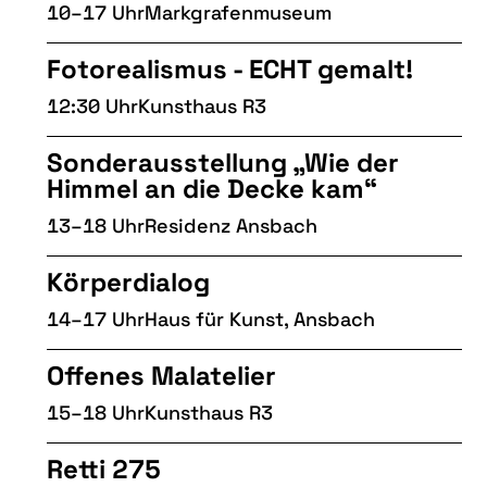
10–17 Uhr
Markgrafenmuseum
Fotorealismus - ECHT gemalt!
12:30 Uhr
Kunsthaus R3
Sonderausstellung „Wie der
Himmel an die Decke kam“
13–18 Uhr
Residenz Ansbach
Körperdialog
14–17 Uhr
Haus für Kunst, Ansbach
Offenes Malatelier
15–18 Uhr
Kunsthaus R3
Retti 275