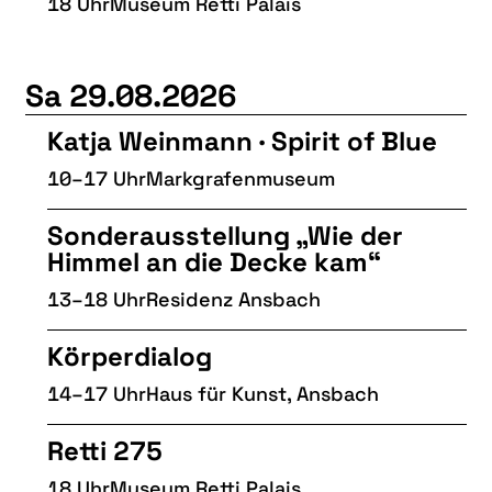
18 Uhr
Museum Retti Palais
Sa 29.08.2026
Katja Weinmann · Spirit of Blue
10–17 Uhr
Markgrafenmuseum
Sonderausstellung „Wie der
Himmel an die Decke kam“
13–18 Uhr
Residenz Ansbach
Körperdialog
14–17 Uhr
Haus für Kunst, Ansbach
Retti 275
18 Uhr
Museum Retti Palais