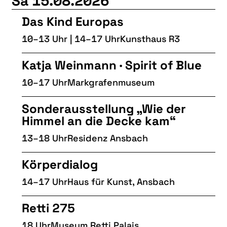
Sa 15.08.2026
Das Kind Europas
10–13 Uhr | 14–17 Uhr
Kunsthaus R3
Katja Weinmann · Spirit of Blue
10–17 Uhr
Markgrafenmuseum
Sonderausstellung „Wie der
Himmel an die Decke kam“
13–18 Uhr
Residenz Ansbach
Körperdialog
14–17 Uhr
Haus für Kunst, Ansbach
Retti 275
18 Uhr
Museum Retti Palais