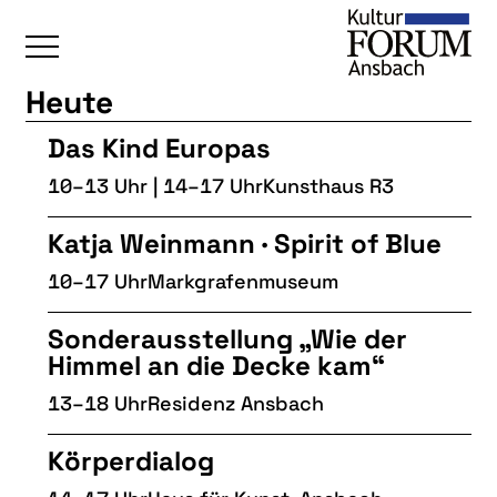
Heute
ÜBERSICHT
Das Kind Europas
KALENDER
10–13 Uhr | 14–17 Uhr
Kunsthaus R3
UNSERE BEREICHE
Katja Weinmann · Spirit of Blue
BAUKULTUR
10–17 Uhr
Markgrafenmuseum
BILDENDE KUNST
Sonderausstellung „Wie der
FOTOGRUPPE
Himmel an die Decke kam“
INTERKULTUR
13–18 Uhr
Residenz Ansbach
JUNGE KUNSTSCHULE
Körperdialog
KUNSTREISEN