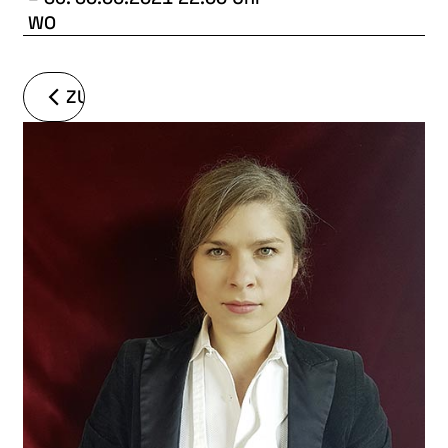
WO
ZURÜCK