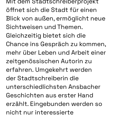
Mit dem Stadtschreiberprojekt
LITERATUR
öffnet sich die Stadt für einen
MUSIK
Blick von außen, ermöglicht neue
NATUR & STRUKTUR
Sichtweisen und Themen.
ÜBER UNS
Gleichzeitig bietet sich die
DER VEREIN
Chance ins Gespräch zu kommen,
KUNSTHAUS R3
mehr über Leben und Arbeit einer
zeitgenössischen Autorin zu
SPECKDRUMM HALLE
erfahren. Umgekehrt werden
BEWERBUNG
der Stadtschreiberin die
UNSERE MITGLIEDER
unterschiedlichsten Ansbacher
UNSERE KÜNSTLER*INNEN
Geschichten aus erster Hand
VERANSTALTUNGEN UNSERER MITGLIEDER
erzählt. Eingebunden werden so
BEFREUNDETE KUNSTVEREINE
nicht nur interessierte