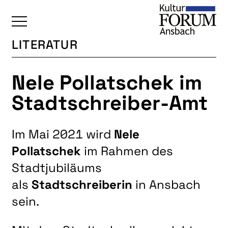
LITERATUR
ÜBERSICHT
Nele Pollatschek im
KALENDER
Stadtschreiber-Amt
UNSERE BEREICHE
BAUKULTUR
Im Mai 2021 wird
Nele
BILDENDE KUNST
Pollatschek
im Rahmen des
FOTOGRUPPE
Stadtjubiläums
INTERKULTUR
als
Stadtschreiberin
in Ansbach
JUNGE KUNSTSCHULE
sein.
KUNSTREISEN